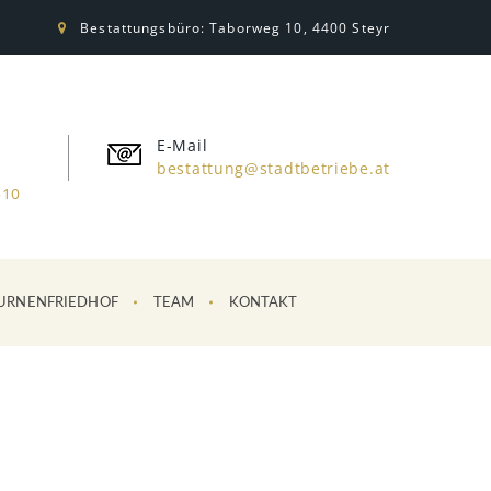
Bestattungsbüro: Taborweg 10, 4400 Steyr
E-Mail
bestattung@stadtbetriebe.at
310
URNENFRIEDHOF
TEAM
KONTAKT