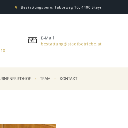
Bestattungsbüro: Taborweg 10, 4400 Steyr
E-Mail
bestattung@stadtbetriebe.at
310
URNENFRIEDHOF
TEAM
KONTAKT