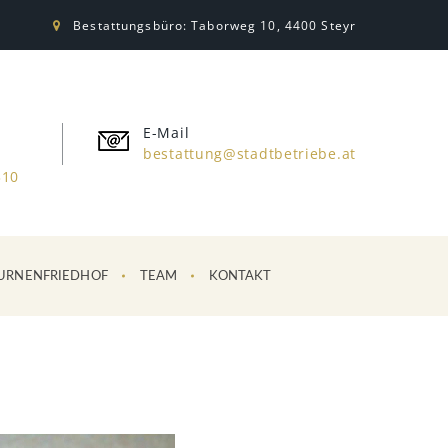
Bestattungsbüro: Taborweg 10, 4400 Steyr
E-Mail
bestattung@stadtbetriebe.at
310
URNENFRIEDHOF
TEAM
KONTAKT
1