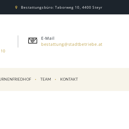
Bestattungsbüro: Taborweg 10, 4400 Steyr
E-Mail
bestattung@stadtbetriebe.at
310
URNENFRIEDHOF
TEAM
KONTAKT