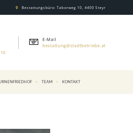
Bestattungsbüro: Taborweg 10, 4400 Steyr
E-Mail
bestattung@stadtbetriebe.at
310
URNENFRIEDHOF
TEAM
KONTAKT