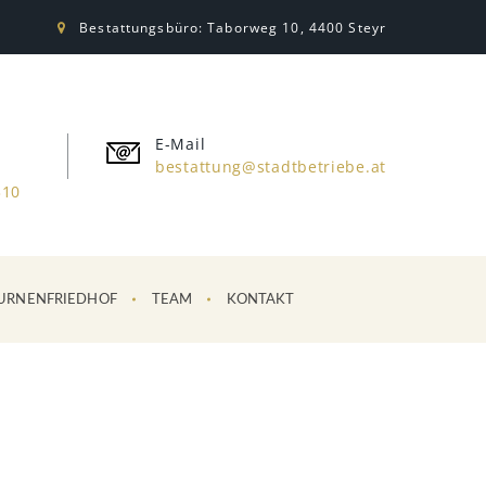
Bestattungsbüro: Taborweg 10, 4400 Steyr
E-Mail
bestattung@stadtbetriebe.at
310
URNENFRIEDHOF
TEAM
KONTAKT