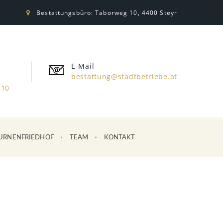
Bestattungsbüro: Taborweg 10, 4400 Steyr
E-Mail
bestattung@stadtbetriebe.at
310
URNENFRIEDHOF
TEAM
KONTAKT