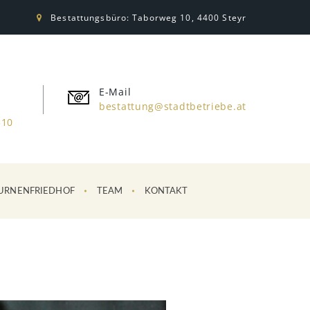
Bestattungsbüro: Taborweg 10, 4400 Steyr
E-Mail
bestattung@stadtbetriebe.at
310
URNENFRIEDHOF
TEAM
KONTAKT