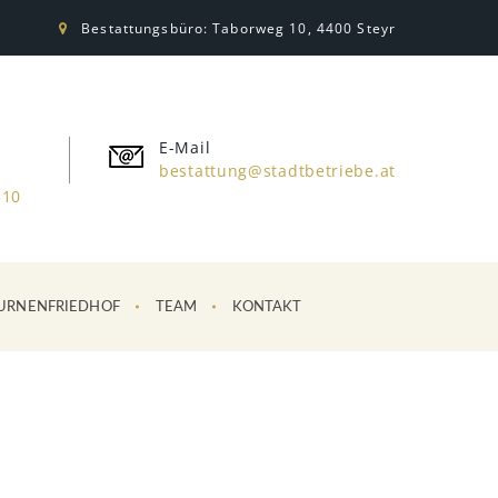
Bestattungsbüro: Taborweg 10, 4400 Steyr
E-Mail
bestattung@stadtbetriebe.at
310
URNENFRIEDHOF
TEAM
KONTAKT