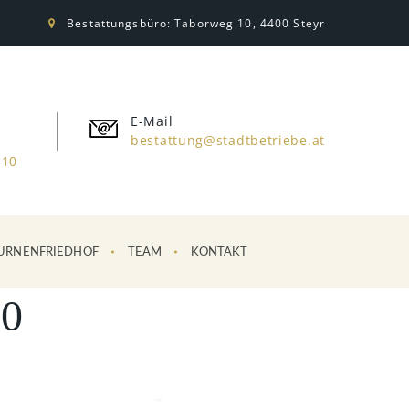
Bestattungsbüro: Taborweg 10, 4400 Steyr
E-Mail
bestattung@stadtbetriebe.at
310
URNENFRIEDHOF
TEAM
KONTAKT
0